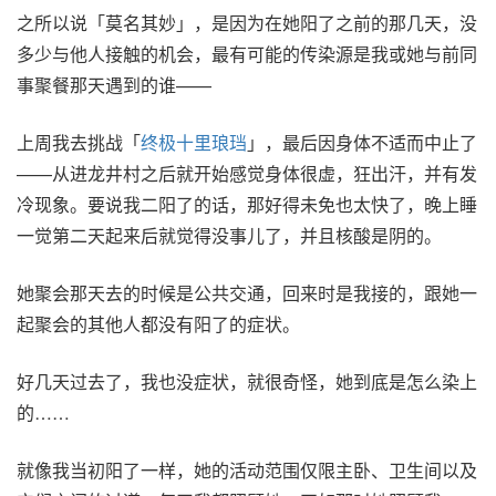
之所以说「莫名其妙」，是因为在她阳了之前的那几天，没
多少与他人接触的机会，最有可能的传染源是我或她与前同
事聚餐那天遇到的谁——
上周我去挑战「
终极十里琅珰
」，最后因身体不适而中止了
——从进龙井村之后就开始感觉身体很虚，狂出汗，并有发
冷现象。要说我二阳了的话，那好得未免也太快了，晚上睡
一觉第二天起来后就觉得没事儿了，并且核酸是阴的。
她聚会那天去的时候是公共交通，回来时是我接的，跟她一
起聚会的其他人都没有阳了的症状。
好几天过去了，我也没症状，就很奇怪，她到底是怎么染上
的……
就像我当初阳了一样，她的活动范围仅限主卧、卫生间以及