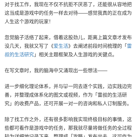
对于找工作，我现在不仅不抗拒不厌恶了，还能很从容地把
这当成是游戏中的任务一样去对待——感觉我真的正在成为
人生这个游戏的玩家！
忽觉脑子活络了起来，借着这股劲儿，距离上篇文章才发布
没几天，我就又写了《
爱生活
》去阐述前段时间梳理的「
雷
叔的生活研究
」相关主题框架及人生游戏的关键点。
在写文章时，我的脑海中又涌现出一些想法——
进一步细化理论体系，并与🐷一同去逐个实践，边实践边完
善，并整理成体系化的图文或视频，作为「雷叔的生活研
究」的收费产品，还可开展一对一的咨询和私人订制服务。
除了找工作之外，还有很多影响我实现终极目标的事情，这
些都可看作是游戏中的任务，那我就尽量将做任务的全过程
较为详细地记录下来，整理成「攻略」发布出去，这可作为