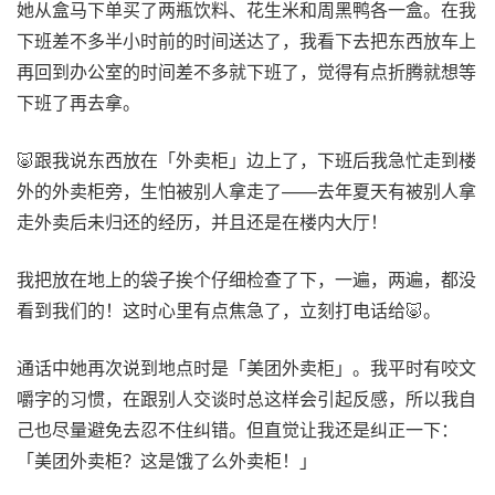
她从盒马下单买了两瓶饮料、花生米和周黑鸭各一盒。在我
下班差不多半小时前的时间送达了，我看下去把东西放车上
再回到办公室的时间差不多就下班了，觉得有点折腾就想等
下班了再去拿。
🐷跟我说东西放在「外卖柜」边上了，下班后我急忙走到楼
外的外卖柜旁，生怕被别人拿走了——去年夏天有被别人拿
走外卖后未归还的经历，并且还是在楼内大厅！
我把放在地上的袋子挨个仔细检查了下，一遍，两遍，都没
看到我们的！这时心里有点焦急了，立刻打电话给🐷。
通话中她再次说到地点时是「美团外卖柜」。我平时有咬文
嚼字的习惯，在跟别人交谈时总这样会引起反感，所以我自
己也尽量避免去忍不住纠错。但直觉让我还是纠正一下：
「美团外卖柜？这是饿了么外卖柜！」