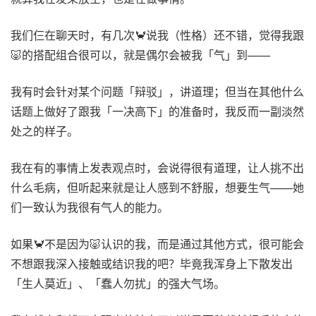
我们仨在聊天时，有几次🦀️说我（性格）还不错，觉得我跟
🐷的搭配组合很可以，就是偶尔会被我「气」到——
我有时会针对某个问题「辩驳」，讲道理；但当在其他什么
话题上做好了跟我「一决高下」的准备时，我反而一副淡然
处之的样子。
我在有的事情上发表观点时，会说得很有道理，让人挑不出
什么毛病，但听起来就是让人感到不舒服，想要生气——她
们一致认为我很有气人的能力。
如果🦀️不是因为🐷认识的我，而是通过其他方式，很可能会
不想跟我深入接触或结识我的吧？毕竟我浑身上下散发出
「生人莫近」、「蠢人勿扰」的强大气场。