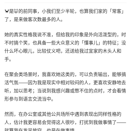
🦀️是🐷的前同事，小我们至少半轮，也算我们家的「常客」
了，是来做客次数最多的人。
她的真实性格我说不准，但给我的印象是外向活泼型的，时
不时搞个笑，也具备一些大众意义的「懂事儿」的特征；没
什么坏心眼儿，比较仗义吧，还送给我过宜家的木头人和
手。
在聚会类场景时，我喜欢她这类的，可以负责输出，能够搞
活气氛——因为我是现实中相对较闷的人，更喜欢安静地去
听，加以思考；当说到我感兴趣或憋不住的点时，才会看情
形参与到语言交流当中。
然而，在办公室或其他公共场所中遇到表现出同样性格的
人，估计我更容易会觉得这人很吵，打扰到我做事情了——
就算我在发呆放空，也是在做事情。