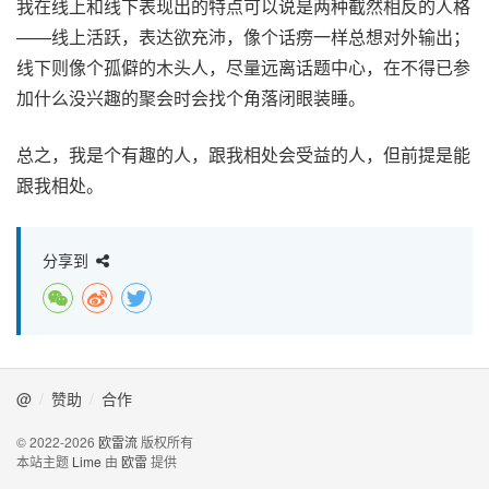
我在线上和线下表现出的特点可以说是两种截然相反的人格
——线上活跃，表达欲充沛，像个话痨一样总想对外输出；
线下则像个孤僻的木头人，尽量远离话题中心，在不得已参
加什么没兴趣的聚会时会找个角落闭眼装睡。
总之，我是个有趣的人，跟我相处会受益的人，但前提是能
跟我相处。
分享到
@
赞助
合作
© 2022-2026
欧雷流
版权所有
本站主题
Lime
由
欧雷
提供