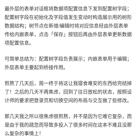
最外层的表单对话框将数据项配置信息下发到配置树字段；
配置树字段在初始化及字段值发生变动时构造展示用的树形
数据结构；树节点在新增/编辑时将对应信息经由外层表单
传给内嵌表单，点击「保存」按钮后再由外层表单更新数据
项配置信息。
可简单总结为：配置树字段负责展示；内嵌表单用于编辑；
外层表单主要起到桥接作用。
煎熬了几天后，周一终于将这让我寝食难安的东西给完结掉
了！之后的几天不再焦虑，回到了往日放松的状态，按照设
计师的要求把登录页和切换空间的布局与交互做了些修改。
那几天我之所以很焦虑很煎熬，并不是因为它难它复杂，而
是由于我的疏忽而导致多投入了很多时间在这本不难且没那
么复杂的事情上！