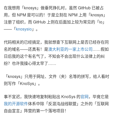
在我想用「knosys」做垂死挣扎时，虽然 GitHub 已被占
用，但 NPM 是可以的！于是立刻在 NPM 上用「knosys」
注册了组织，而 GitHub 上则在后面加上较为常见的「io」
——「
knosysio
」。
代码相关的已经搞定，我就想查下互联网上是否已经存在同
名的域名——还真有！是
澳大利亚的一家上市公司
……假如
日后我的这个有名气了，不知会不会出现什么法律上的纠
纷？也许我操心得太早了……
「knosys」只用于网址、文件（夹）名等的拼写，给人看时
则写作「KnoSys」。
事不宜迟，我快速地复制粘贴出 KnoSys 的
官网
，毕竟它是
我的开源软件
体系中除「反混沌战线联盟」之外的「互联网
自由宣言」阵营的第一个落地项目！